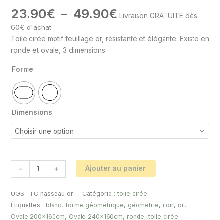
23.90
€
–
49.90
€
Livraison GRATUITE dès
60€ d'achat
Toile cirée motif feuillage or, résistante et élégante. Existe en
ronde et ovale, 3 dimensions.
Forme
Dimensions
-
+
Ajouter au panier
UGS :
TC nasseau or
Catégorie :
toile cirée
Étiquettes :
blanc
,
forme géométrique
,
géométrie
,
noir
,
or
,
Ovale 200x160cm
,
Ovale 240x160cm
,
ronde
,
toile cirée