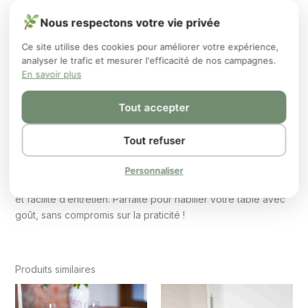
Nous respectons votre vie privée
Ovale 200 × 160 cm
: idéale pour tables de 150 à 170
cm de long, 110 à 130 cm de large
Ce site utilise des cookies pour améliorer votre expérience,
analyser le trafic et mesurer l'efficacité de nos campagnes.
Ovale 240 × 160 cm
: idéale pour tables de 180 à 210
En savoir plus
cm de long, 110 à 130 cm de large
Tout accepter
Conseils d’entretien
Nettoyage rapide avec une éponge humide ou un chiffon
Tout refuser
savonneux. Pas de lavage en machine.
Pourquoi l’adopter ?
Personnaliser
Cette nappe est le compromis parfait entre style, protection
et facilité d’entretien. Parfaite pour habiller votre table avec
goût, sans compromis sur la praticité !
Produits similaires