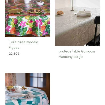
Toile cirée modèle
Figues
protège table Gomgom
22.90
€
Harmony beige
Plage
de
prix :
19.90€
à
40.00€