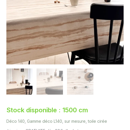
Stock disponible : 1500 cm
Déco 140
,
Gamme déco L140
,
sur mesure
,
toile cirée