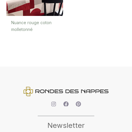
Nuance rouge coton
molletonné
Newsletter
Votre
adresse