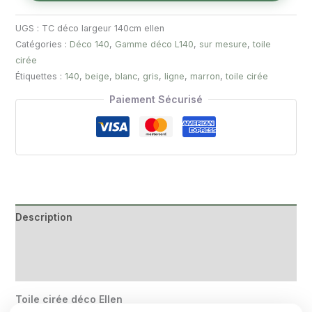
UGS :
TC déco largeur 140cm ellen
Catégories :
Déco 140
,
Gamme déco L140
,
sur mesure
,
toile
cirée
ROSE
Étiquettes :
140
,
beige
,
blanc
,
gris
,
ligne
,
marron
,
toile cirée
Paiement Sécurisé
VERT SAPIN
Description
Informations complémentaires
BLEU CYAN
Avis (0)
Toile cirée déco Ellen