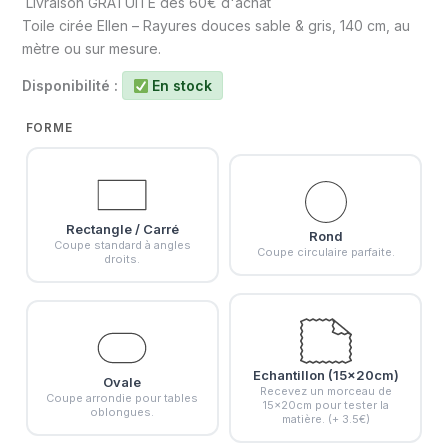
Livraison GRATUITE dès 60€ d'achat
Toile cirée Ellen – Rayures douces sable & gris, 140 cm, au
mètre ou sur mesure.
Disponibilité :
En stock
FORME
Rectangle / Carré
Rond
Coupe standard à angles
Coupe circulaire parfaite.
droits.
Echantillon (15x20cm)
Ovale
Recevez un morceau de
Coupe arrondie pour tables
15x20cm pour tester la
oblongues.
matière. (+ 3.5€)