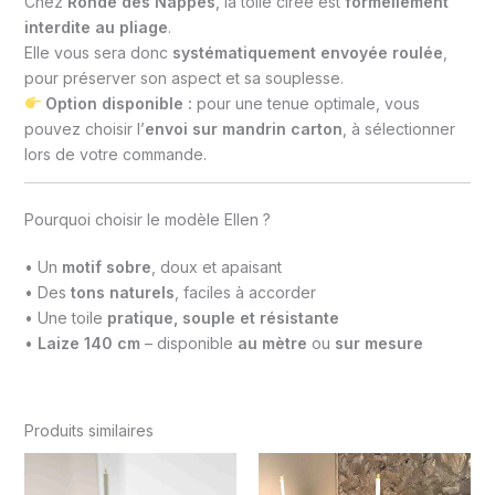
Chez
Ronde des Nappes
, la toile cirée est
formellement
interdite au pliage
.
Elle vous sera donc
systématiquement envoyée roulée
,
pour préserver son aspect et sa souplesse.
MARRON
Option disponible :
pour une tenue optimale, vous
pouvez choisir l’
envoi sur mandrin carton
, à sélectionner
lors de votre commande.
Pourquoi choisir le modèle Ellen ?
BLEU PAON
• Un
motif sobre
, doux et apaisant
• Des
tons naturels
, faciles à accorder
• Une toile
pratique, souple et résistante
•
Laize 140 cm
– disponible
au mètre
ou
sur mesure
BLEU PÉTROLE
Produits similaires