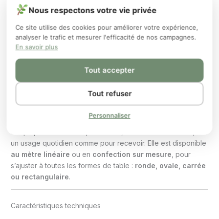
Élégance discrète et douceur minérale
Nous respectons votre vie privée
Ce site utilise des cookies pour améliorer votre expérience,
Des rayures douces, des tons naturels, pour une table
ROUGE AMOUR
analyser le trafic et mesurer l'efficacité de nos campagnes.
paisible et raffinée.
En savoir plus
Apportez une touche de sobriété élégante à votre intérieur
avec la toile cirée
Ellen
, au motif de
rayures floues façon
Tout accepter
aquarelle
, dans un dégradé de
sable, gris clair et beige
rosé
. Ce modèle tout en nuances s’inspire des textures
VERT CLAIR
Tout refuser
minérales et des paysages naturels. Il s’adapte aussi bien à
un univers épuré qu’à une décoration chaleureuse.
Personnaliser
Souple, résistante et imperméable, cette toile est idéale pour
un usage quotidien comme pour recevoir. Elle est disponible
au mètre linéaire
ou en
confection sur mesure
, pour
BLEU AZUR FONCÉ
s’ajuster à toutes les formes de table :
ronde, ovale, carrée
ou rectangulaire
.
Caractéristiques techniques