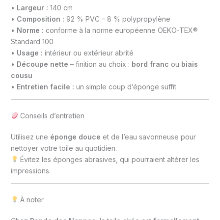
GRIS SOURIS
•
Largeur :
140 cm
•
Composition :
92 % PVC – 8 % polypropylène
•
Norme :
conforme à la norme européenne OEKO-TEX®
Standard 100
•
Usage :
intérieur ou extérieur abrité
•
Découpe nette
– finition au choix :
bord franc
ou
biais
GRIS CLAIR
cousu
•
Entretien facile :
un simple coup d’éponge suffit
Conseils d’entretien
BORDEAUX
Utilisez une
éponge douce
et de l’eau savonneuse pour
nettoyer votre toile au quotidien.
Évitez les éponges abrasives, qui pourraient altérer les
impressions.
VIOLET PRUNE
À noter