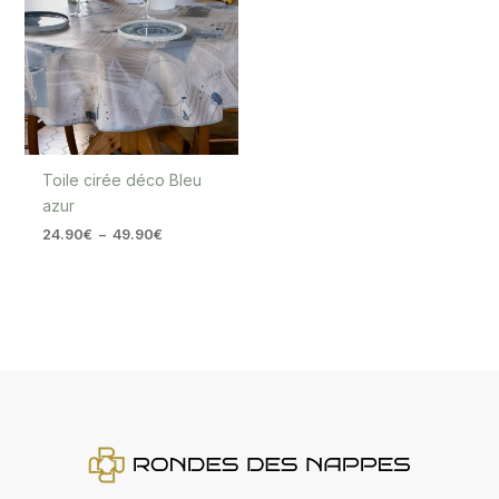
24.90€
à
49.90€
Toile cirée déco Bleu
azur
24.90
€
–
49.90
€