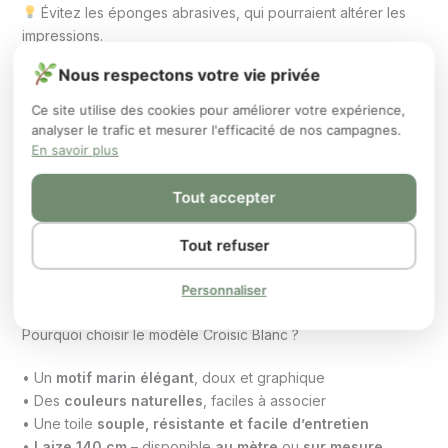
Évitez les éponges abrasives, qui pourraient altérer les
impressions.
Nous respectons votre vie privée
À noter
Ce site utilise des cookies pour améliorer votre expérience,
analyser le trafic et mesurer l'efficacité de nos campagnes.
Chez
Ronde des Nappes
, la toile cirée est
formellement
En savoir plus
interdite au pliage
.
Elle vous sera donc
systématiquement envoyée roulée
,
Tout accepter
pour préserver son aspect et sa souplesse.
Option disponible :
pour une tenue optimale, vous
Tout refuser
pouvez choisir l’
envoi sur mandrin carton
, à sélectionner
lors de votre commande.
Personnaliser
Pourquoi choisir le modèle Croisic Blanc ?
• Un
motif marin élégant
, doux et graphique
• Des
couleurs naturelles
, faciles à associer
• Une toile
souple, résistante et facile d’entretien
•
Laize 140 cm
– disponible
au mètre
ou
sur mesure