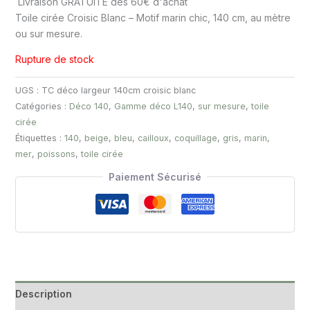
Livraison GRATUITE dès 60€ d'achat
Toile cirée Croisic Blanc – Motif marin chic, 140 cm, au mètre
ou sur mesure.
Rupture de stock
UGS :
TC déco largeur 140cm croisic blanc
Catégories :
Déco 140
,
Gamme déco L140
,
sur mesure
,
toile
cirée
Étiquettes :
140
,
beige
,
bleu
,
cailloux
,
coquillage
,
gris
,
marin
,
mer
,
poissons
,
toile cirée
Paiement Sécurisé
Description