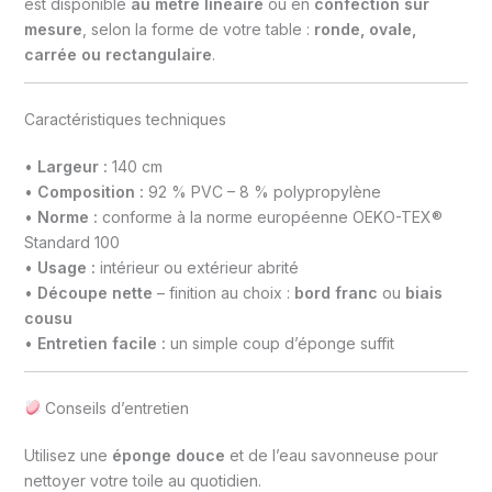
est disponible
au mètre linéaire
ou en
confection sur
mesure
, selon la forme de votre table :
ronde, ovale,
carrée ou rectangulaire
.
Caractéristiques techniques
•
Largeur :
140 cm
•
Composition :
92 % PVC – 8 % polypropylène
•
Norme :
conforme à la norme européenne OEKO-TEX®
Standard 100
•
Usage :
intérieur ou extérieur abrité
•
Découpe nette
– finition au choix :
bord franc
ou
biais
cousu
•
Entretien facile :
un simple coup d’éponge suffit
Conseils d’entretien
Utilisez une
éponge douce
et de l’eau savonneuse pour
nettoyer votre toile au quotidien.