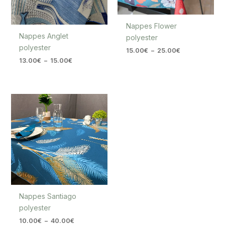
Nappes Flower
Nappes Anglet
polyester
polyester
15.00
€
–
25.00
€
13.00
€
–
15.00
€
Plage
de
prix :
10.00€
à
40.00€
Nappes Santiago
polyester
10.00
€
–
40.00
€