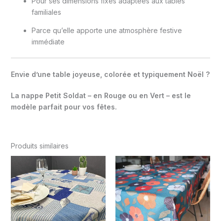
Pour ses dimensions fixes adaptées aux tables
familiales
Parce qu’elle apporte une atmosphère festive
immédiate
Envie d’une table joyeuse, colorée et typiquement Noël ?
La nappe Petit Soldat – en Rouge ou en Vert – est le
modèle parfait pour vos fêtes.
Produits similaires
Plage
Plage
de
de
prix :
prix :
13.00€
15.00€
à
à
15.00€
25.00€