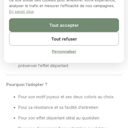
Conseils d’entretien
analyser le trafic et mesurer l'efficacité de nos campagnes.
En savoir plus
Un simple coup d’éponge suffit pour les petites taches
Lavage en machine à
30–40 °C
, essorage doux
Tout accepter
recommandé
Tout refuser
Trempage possible avant machine avec savon doux
pour les taches tenaces
Personnaliser
Repassage sur l’envers à
basse température
pour
préserver l’effet déperlant
Pourquoi l’adopter ?
Pour son motif joyeux et ses deux coloris au choix
Pour sa résistance et sa facilité d’entretien
Pour son effet déperlant idéal au quotidien