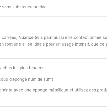
 sans substance nocive
GRI
u carrées,
Nuance Gris
peut aussi être confectionnée su
n font une alliée idéale pour un usage intensif, que ce s
BO
taches les plus tenaces
VIOL
coup d’éponge humide suffit
 crainte avec une éponge métallique et utilisez des produ