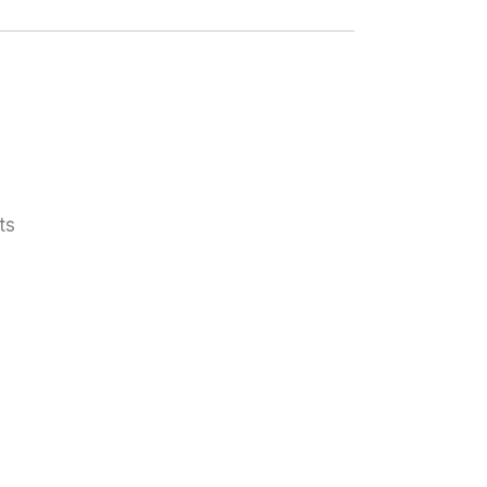
T CLAIR
ts
AZUR FONCÉ
S SOURIS