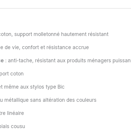
VER
oton, support molletonné hautement résistant
e de vie, confort et résistance accrue
ce
: anti-tache, résistant aux produits ménagers puissan
BLEU 
port coton
 et même aux stylos type Bic
 métallique sans altération des couleurs
GRI
e linéaire
biais cousu