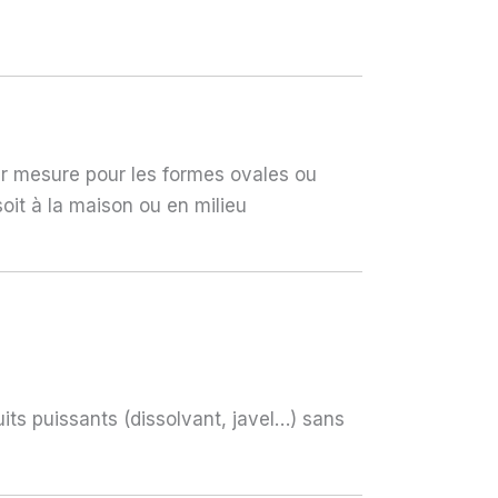
S CLAIR
r mesure pour les formes ovales ou
oit à la maison ou en milieu
RDEAUX
ET PRUNE
its puissants (dissolvant, javel…) sans