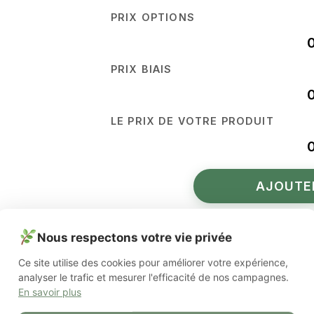
PRIX OPTIONS
O
PRIX BIAIS
GRI
LE PRIX DE VOTRE PRODUIT
AJOUTE
UGS :
toile cirée coton molletonnée large
Nous respectons votre vie privée
Catégories :
Coton molletonné
,
Gamme mo
Ce site utilise des cookies pour améliorer votre expérience,
Étiquettes :
160
,
blanc
,
coton molletonné
,
analyser le trafic et mesurer l'efficacité de nos campagnes.
En savoir plus
Paieme