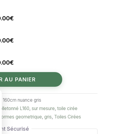
RANGE
0.00
€
0.00
€
S FONCÉ
0.00
€
R AU PANIER
NOIR
ur 160cm nuance gris
lletonné L160
,
sur mesure
,
toile cirée
formes geometrique
,
gris
,
Toiles Cirées
nt Sécurisé
ROSE