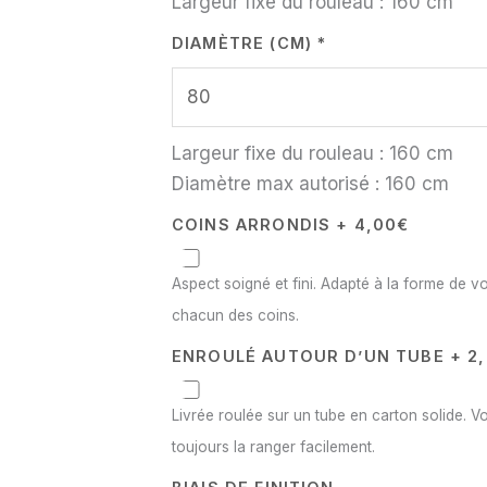
Largeur fixe du rouleau :
160
cm
DIAMÈTRE (CM)
*
Largeur fixe du rouleau :
160
cm
Diamètre max autorisé : 160 cm
COINS ARRONDIS + 4,00€
Aspect soigné et fini. Adapté à la forme de vo
chacun des coins.
ENROULÉ AUTOUR D’UN TUBE + 2
Livrée roulée sur un tube en carton solide. Vo
toujours la ranger facilement.