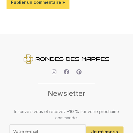
Newsletter
Votre
adresse
e-
Inscrivez-vous et recevez
-10 %
sur votre prochaine
mail
commande.
Je m’inscris